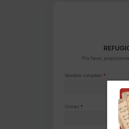
REFUGI
Por favor, proporcione
Nombre completo
*
Correo
*