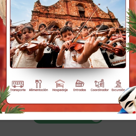
Nro de persona
*
Seleccione
Fecha Fin del Tour
*
Enviar Cotización