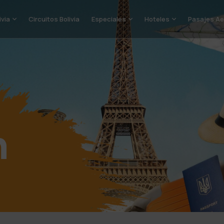
ivia
Circuitos Bolivia
Especiales
Hoteles
Pasajes Ae
n