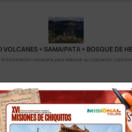
O VOLCANES + SAMAIPATA + BOSQUE DE H
 la información necesaria para elaborar su cotización conform
Celular
*