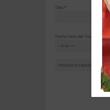
Días
*
Fecha Inicio del Tour
*