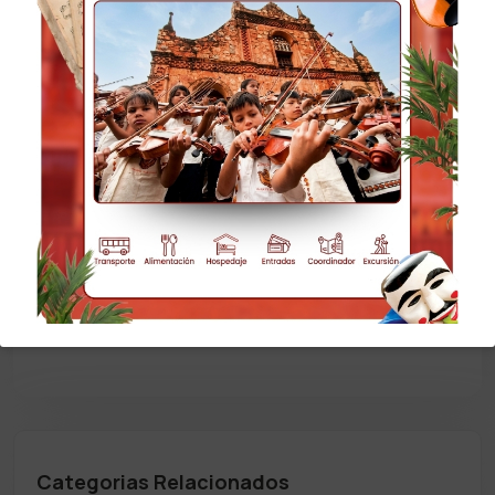
Consultar vigencia en feriados. Misional Tours
se reserva el derecho a hacer cambios o
modificaciones en el orden de las excursiones
debido a factores climáticos, sociales y de otra
índole. Misional Tours NO le asegura la
observación de ningún tipo de animal.
Transporte Privado hasta la Reja Verde, a partir
de ahí se baja en un transporte de Refugio
Volcanes ya que otro tipo de Vehículo no está
autorizado para bajar.
Categorias Relacionados