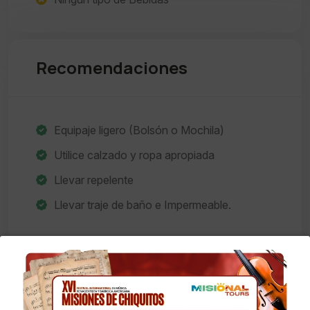
Recomendaciones
Equipaje ligero (Bolsón o Mochila)
Utilice calzado y ropa apropiada
Llevar repelente
Llevar traje de baño e Impermeable.
Nota