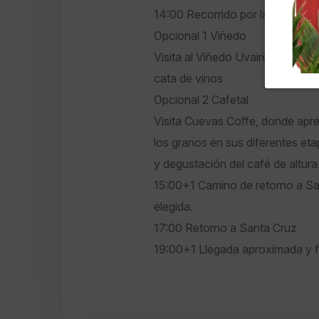
14:00 Recorrido por la plaza y l
Opcional 1 Viñedo
Visita al Viñedo Uvairenda ubica
cata de vinos
Opcional 2 Cafetal
Visita Cuevas Coffe, donde apre
los granos en sus diferentes eta
y degustación del café de altura
15:00+1 Camino de retorno a San
elegida.
17:00 Retorno a Santa Cruz
19:00+1 Llegada aproximada y fi