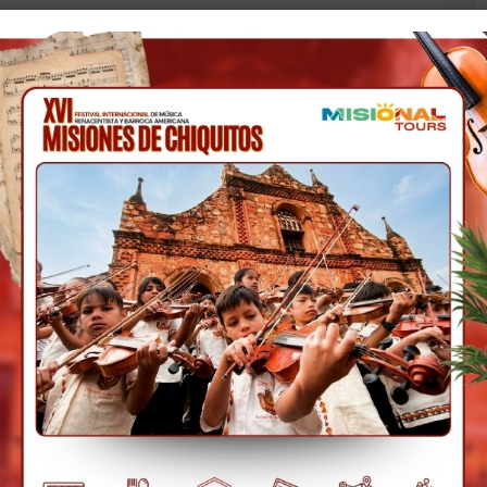
es Cruceños
rmoso recorrido, 60
 por la cordillera
ro y la exuberante
arqueológica de “El
to estratégico donde se
 Valle, Chaco y Amazonia
l pintoresco pueblo de Samaipata.