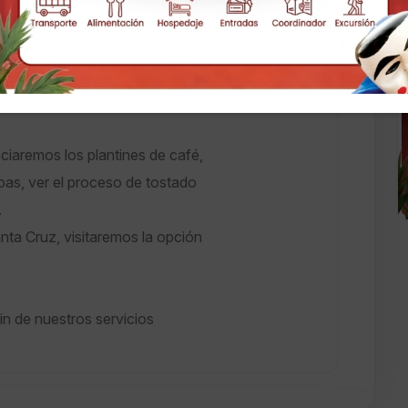
os alrededores
da a 1750 metros de altura y
ciaremos los plantines de café,
pas, ver el proceso de tostado
.
ta Cruz, visitaremos la opción
n de nuestros servicios