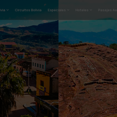
ivia
Circuitos Bolivia
Especiales
Hoteles
Pasajes Ae