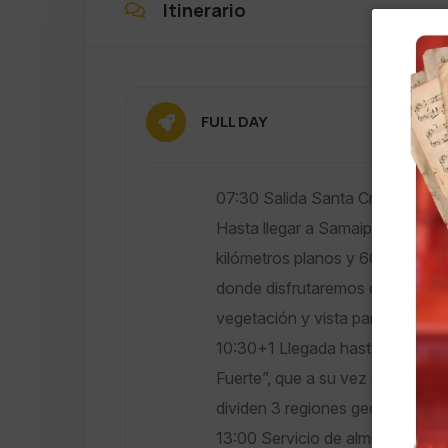
Itinerario
FULL DAY
07:30 Salida Santa Cruz – Vall
Hasta llegar a Samaipata, un he
kilómetros planos y 60 kilómetros
donde disfrutaremos del aire pu
vegetación y vista panorámica.
10:30+1 Llegada hasta la ruina 
Fuerte”, que a su vez es un pun
dividen 3 regiones geográficas:
13:00 Servicio de almuerzo en e