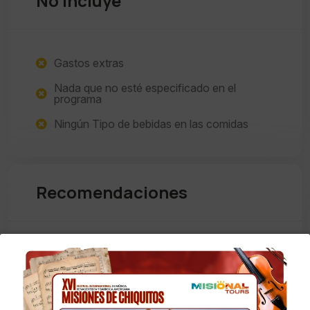
No Incluye
Gastos extras
Nada que no esté especificado en el
programa
Ningún Tipo de bebidas en las comidas
Recomendaciones
Llevar repelente
Calzados apropiados para la caminata
Llevar una chaqueta para la noche