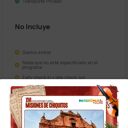
Transporte Privado
No Incluye
Gastos extras
Nada que no esté especificado en el
programa
Early check in y late check out
Ningún Tipo de bebidas en las comidas
Nota