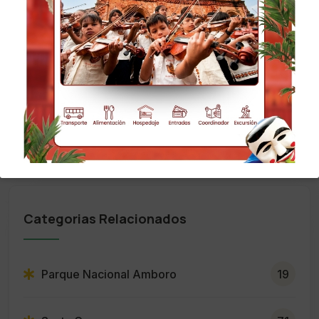
Consultar vigencia en feriados. Misional Tours
se reserva el derecho a hacer cambios o
modificaciones en el orden de las excursiones
debido a factores climáticos, sociales y de otra
índole.
Categorias Relacionados
Parque Nacional Amboro
19