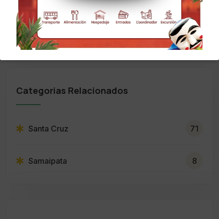
debido a factores climáticos, sociales y de otra
índole.
Categorias Relacionados
Santa Cruz
71
Samaipata
8