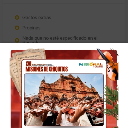
Gastos extras
Propinas
Nada que no esté especificado en el
Paquete
Ningún Tipo de bebidas
Nota
Consultar vigencia en feriados. Misional Tours
se reserva el derecho a hacer cambios o
modificaciones en el orden de las excursiones