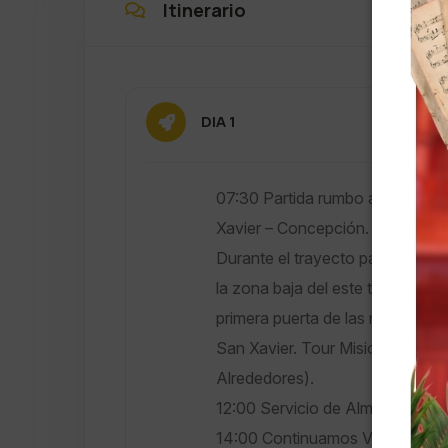
Itinerario
DIA 1
07:30 Partida rumbo a las Misio
Xavier – Concepción.
Durante el trayecto pasaremos 
la zona baja del este tales como:
primera puerta de las misiones j
San Xavier. Tour Misional (Museo
Alrededores).
12:00 Servicio de Almuerzo.
14:00 Continuamos Viaje a San 