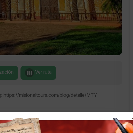
ización
Ver ruta
g: https://misionaltours.com/blog/detalle/MTY