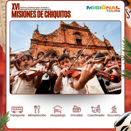
nes Jesuíticas de San
por varias poblaciones de
 Puerto Paila, Pailón (la
esuíticas), San Ramón,
 Misional, y los
Ignacio.