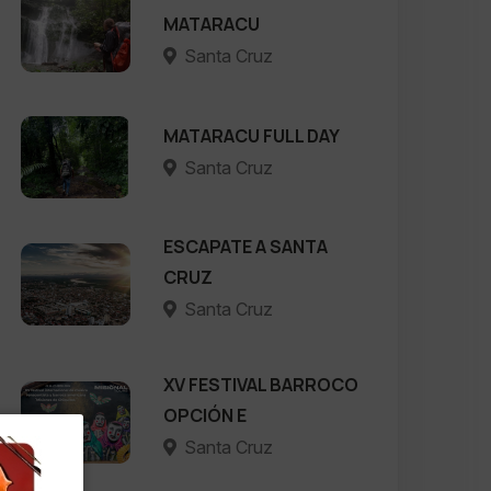
MATARACU
Santa Cruz
MATARACU FULL DAY
Santa Cruz
ESCAPATE A SANTA
CRUZ
Santa Cruz
XV FESTIVAL BARROCO
OPCIÓN E
Santa Cruz