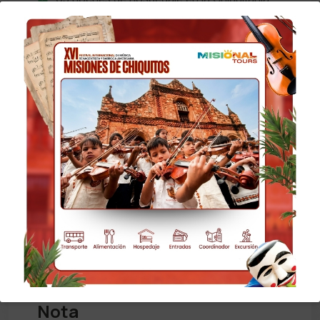
Transporte privado terrestre
No Incluye
Gastos extras
Propinas
Ningún tipo de bebidas
Nada que no este especificado en el
paquete
Nota