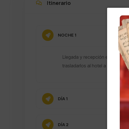
Itinerario
NOCHE 1
Llegada y recepción en el aerop
trasladarlos al hotel a elección.
DÍA 1
DÍA 2