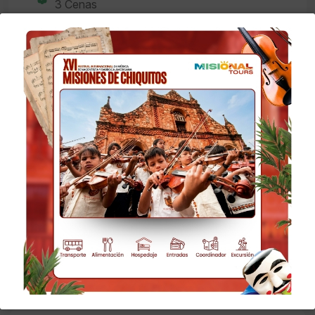
3 Cenas
No Incluye
Propinas.
Gastos personales.
Actividades no mencionadas.
Ningún tipo de bebidas
No incluye boletos aéreos.
Alimentación no mencionada en el
programa.