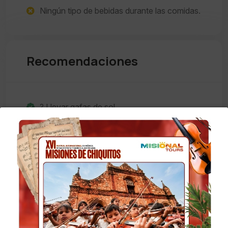
Ningún tipo de bebidas durante las comidas.
Recomendaciones
? Llevar gafas de sol.
? Protector solar.
? Gorra o sombre.
? Ropa cómoda y abrigada.
Nota