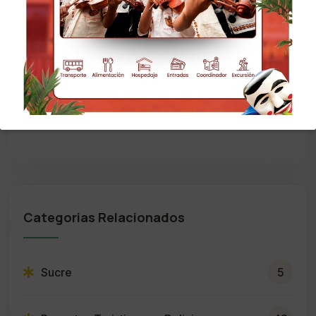
• Misional Tours se reserva el derecho a hacer
cambios modificaciones en el orden de las
excursiones debido a factores climáticos,
sociales y de otra índole. • Precios no validos
en feriados.
Categorias Relacionados
Sucre
5