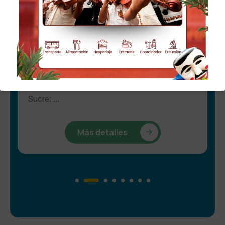
LA PAZ - UYUNI
8 dias descubriendo La Paz, Uyuni, Potosi y
Sucre: ...
Más detalles