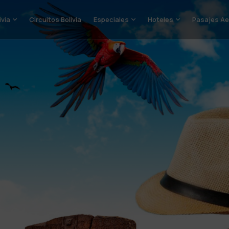
ivia
Circuitos Bolivia
Especiales
Hoteles
Pasajes Ae