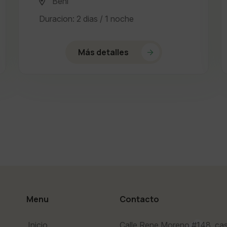
Beni
Duracion: 2 dias / 1 noche
Más detalles
Menu
Contacto
Inicio
Calle Rene Moreno #148, cas